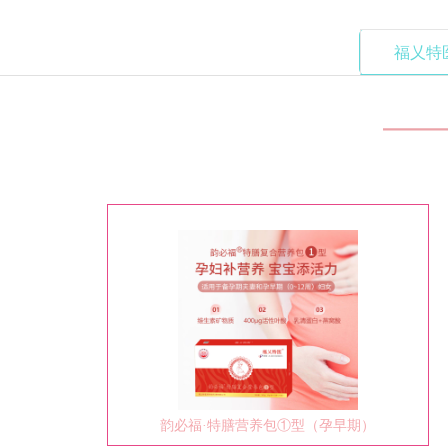
福乂特
韵必福·特膳营养包①型（孕早期）